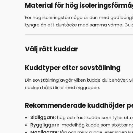
Material för hög isoleringsförm
För hög isoleringsförmåga är dun med god bärighe
tyngre än ett duntäcke med samma värme.
Guid
Välj rätt kuddar
Kuddtyper efter sovställning
Din sovställning avgör vilken kudde du behöver. 
nacken hålls i linje med ryggraden.
Rekommenderade kuddhöjder pe
Sidliggare:
hög och fast kudde som fyller ut m
Ryggliggare:
medelhög kudde som stöttar na
Magliggare:
låg och mjuk kudde, eller ingen ku