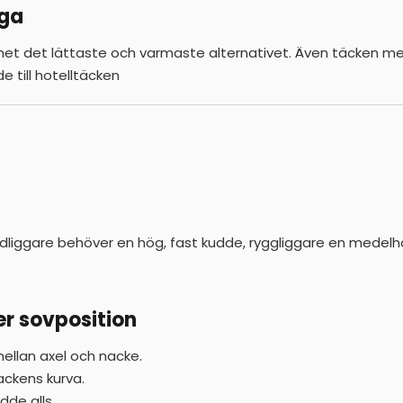
åga
t det lättaste och varmaste alternativet. Även täcken med hög
e till hotelltäcken
Sidliggare behöver en hög, fast kudde, ryggliggare en medel
r sovposition
ellan axel och nacke.
ckens kurva.
dde alls.