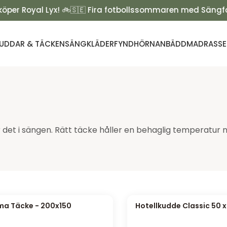
 Royal Lyx! 🚲
🇸🇪 Fira fotbollssommaren med Sängfabrike
UDDAR & TÄCKEN
SÄNGKLÄDER
FYNDHÖRNAN
BÄDDMADRASSE
et i sängen. Rätt täcke håller en behaglig temperatur n
ma Täcke - 200x150
Hotellkudde Classic 50 