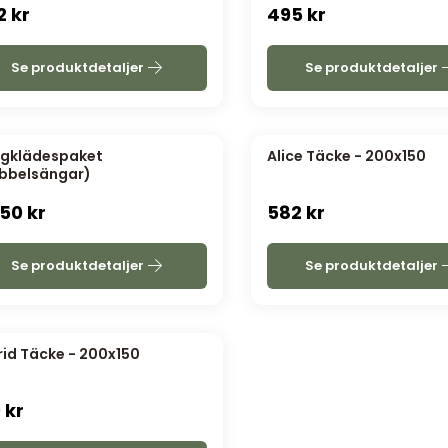
2
kr
495
kr
Se produktdetaljer
Se produktdetaljer
gklädespaket
Alice Täcke - 200x150
bbelsängar)
750
kr
582
kr
Se produktdetaljer
Se produktdetaljer
rid Täcke - 200x150
9
kr