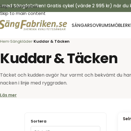
 Sängfabriken! Gratis cykel (värde 2 995 kr) när du köper
Skip to navigation
Skip to main content
SÄNGAR
SOVRUMSMÖBLER
K
Hem
Sängkläder
Kuddar & Täcken
Kuddar & Täcken
Täcket och kudden avgör hur varmt och bekvämt du har d
nacken i linje med ryggraden.
Läs mer
Sel
Sortera