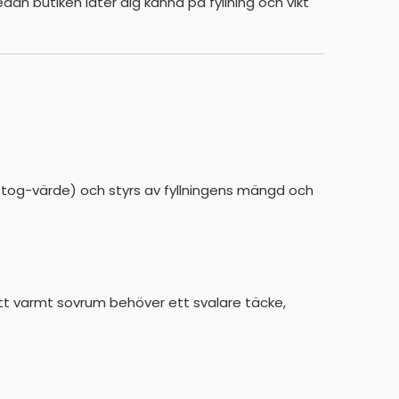
an butiken låter dig känna på fyllning och vikt
 tog-värde) och styrs av fyllningens mängd och
ett varmt sovrum behöver ett svalare täcke,