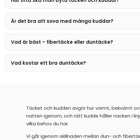
Hur ofta ska man byta täcken och kuddar?
Är det bra att sova med många kuddar?
Vad är bäst – fibertäcke eller duntäcke?
Vad kostar ett bra duntäcke?
Täcket och kudden avgör hur varmt, bekvämt och
natten igenom, och rätt kudde håller nacken i lin
vilka behov du har.
Vi går igenom skillnaden mellan dun- och fibertäc