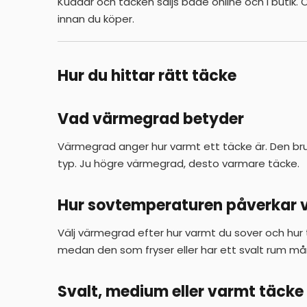
Kuddar och täcken säljs både online och i butik.
innan du köper.
Hur du hittar rätt täcke
Vad värmegrad betyder
Värmegrad anger hur varmt ett täcke är. Den bru
typ. Ju högre värmegrad, desto varmare täcke.
Hur sovtemperaturen påverkar v
Välj värmegrad efter hur varmt du sover och hur
medan den som fryser eller har ett svalt rum må
Svalt, medium eller varmt täcke