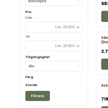
Bästsäljare
58
Pris
Från
kr
Till
Sän
(Du
kr
2.
Tillgänglighet
Alla
Färg
Storlek
Ast
Filtrera
71