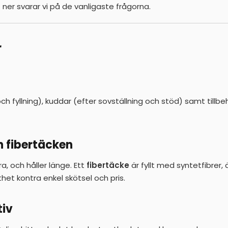
ner svarar vi på de vanligaste frågorna.
r
 fyllning), kuddar (efter sovställning och stöd) samt tillbehö
h fibertäcken
a, och håller länge. Ett
fibertäcke
är fyllt med syntetfibrer, 
het kontra enkel skötsel och pris.
tiv