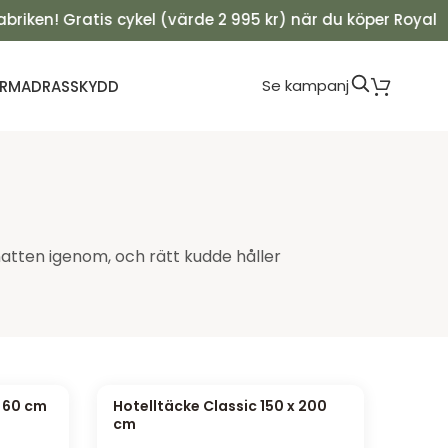
n! Gratis cykel (värde 2 995 kr) när du köper Royal Lyx! 
Se kampanj
R
MADRASSKYDD
atten igenom, och rätt kudde håller
x 60 cm
Hotelltäcke Classic 150 x 200
cm