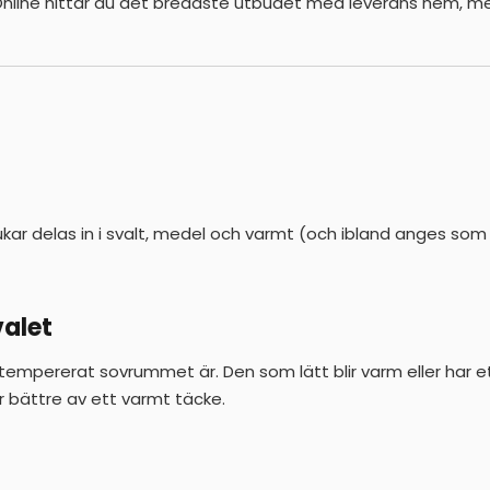
 Online hittar du det bredaste utbudet med leverans hem, med
kar delas in i svalt, medel och varmt (och ibland anges som
alet
 tempererat sovrummet är. Den som lätt blir varm eller har 
r bättre av ett varmt täcke.